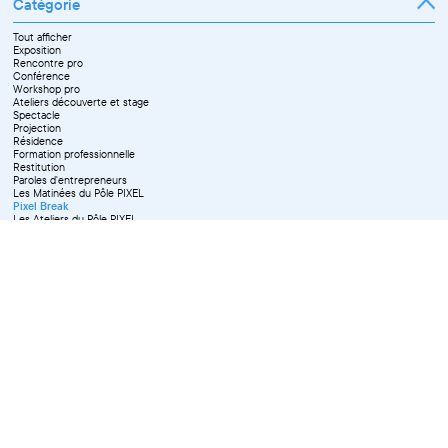
Catégorie
Tout afficher
Exposition
Rencontre pro
Conférence
Workshop pro
Ateliers découverte et stage
Spectacle
Projection
Résidence
Formation professionnelle
Restitution
Paroles d'entrepreneurs
Les Matinées du Pôle PIXEL
Pixel Break
Les Ateliers du Pôle PIXEL
Pour les professionnel·le·s
Vie associative
Pour tous les publics
X Effacer tous les filtres