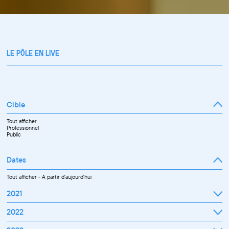
LE PÔLE EN LIVE
Cible
Tout afficher
Professionnel
Public
Dates
Tout afficher
-
À partir d'aujourd'hui
2021
Septembre
2022
Octobre
Novembre
Janvier