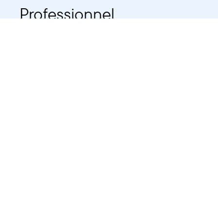
Professionnel
Public
Dates
Tout afficher
-
À partir d'auj
2021