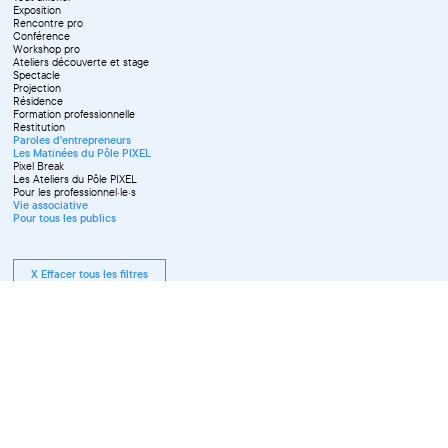
Septembre
Exposition
Octobre
Rencontre pro
Novembre
Conférence
Workshop pro
Ateliers découverte et stage
Spectacle
Projection
Résidence
Formation professionnelle
Restitution
Paroles d'entrepreneurs
Les Matinées du Pôle PIXEL
Pixel Break
Les Ateliers du Pôle PIXEL
Pour les professionnel·le·s
Vie associative
Pour tous les publics
X Effacer tous les filtres