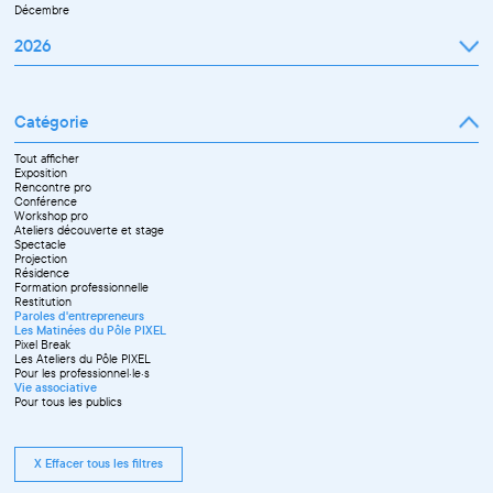
Décembre
2026
Janvier
Février
Mars
Catégorie
Avril
Mai
Juin
Tout afficher
Septembre
Exposition
Octobre
Rencontre pro
Novembre
Conférence
Workshop pro
Ateliers découverte et stage
Spectacle
Projection
Résidence
Formation professionnelle
Restitution
Paroles d'entrepreneurs
Les Matinées du Pôle PIXEL
Pixel Break
Les Ateliers du Pôle PIXEL
Pour les professionnel·le·s
Vie associative
Pour tous les publics
X Effacer tous les filtres