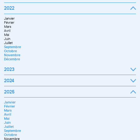
Septembre
2022
Octobre
Novembre
Janvier
Décembre
Février
Mars
Avril
Mai
Juin
Juillet
Septembre
Octobre
Novembre
Décembre
2023
Janvier
2024
Février
Mars
Janvier
2025
Avril
Février
Mai
Mars
Juin
Janvier
Avril
Septembre
Février
Mai
Octobre
Mars
Juin
Novembre
Avril
Juillet
Décembre
Mai
Septembre
Juin
Novembre
Juillet
Décembre
Septembre
Octobre
Novembre