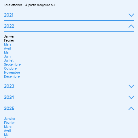
Tout afficher
-
À partir d'aujourd'hui
2021
Septembre
2022
Octobre
Novembre
Janvier
Décembre
Février
Mars
Avril
Mai
Juin
Juillet
Septembre
Octobre
Novembre
Décembre
2023
Janvier
2024
Février
Mars
Janvier
2025
Avril
Février
Mai
Mars
Juin
Janvier
Avril
Septembre
Février
Mai
Octobre
Mars
Juin
Novembre
Avril
Juillet
Décembre
Mai
Septembre