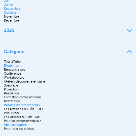
Juin
Novembre
Juillet
Décembre
Septembre
Octobre
Novembre
Décembre
2026
Janvier
Février
Mars
Catégorie
Avril
Mai
Juin
Tout afficher
Septembre
Exposition
Octobre
Rencontre pro
Novembre
Conférence
Workshop pro
Ateliers découverte et stage
Spectacle
Projection
Résidence
Formation professionnelle
Restitution
Paroles d'entrepreneurs
Les Matinées du Pôle PIXEL
Pixel Break
Les Ateliers du Pôle PIXEL
Pour les professionnel·le·s
Vie associative
Pour tous les publics