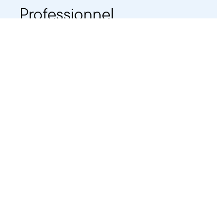
Professionnel
Public
Dates
Tout afficher
-
À partir d'auj
2021