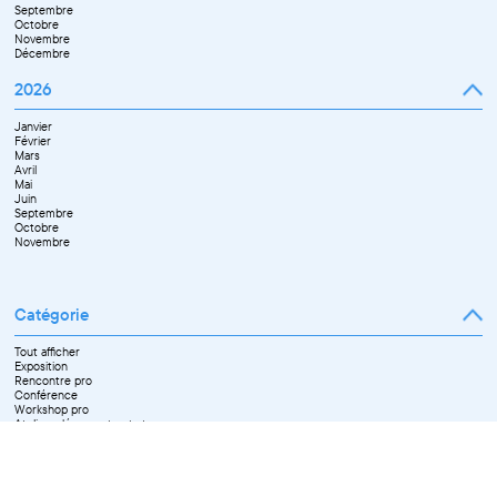
Septembre
Octobre
Novembre
Décembre
2026
Janvier
Février
Mars
Avril
Mai
Juin
Septembre
Octobre
Novembre
Catégorie
Tout afficher
Exposition
Rencontre pro
Conférence
Workshop pro
Ateliers découverte et stage
Spectacle
Projection
Résidence
Formation professionnelle
Restitution