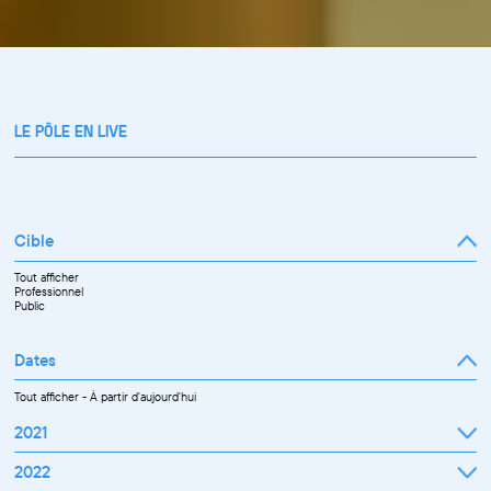
LE PÔLE EN LIVE
Cible
Tout afficher
Professionnel
Public
Dates
Tout afficher
-
À partir d'aujourd'hui
2021
Septembre
2022
Octobre