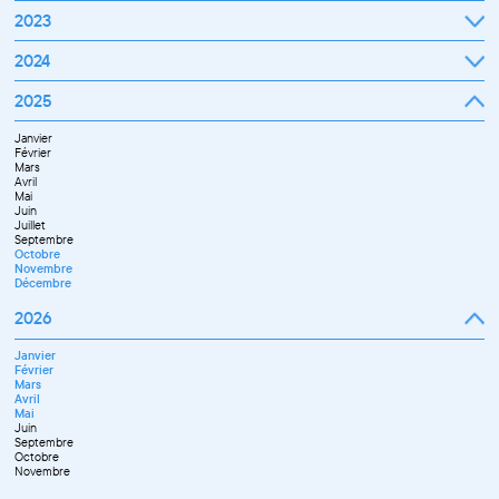
Novembre
Janvier
2023
Décembre
Février
Mars
Janvier
2024
Avril
Février
Mai
Mars
Juin
Janvier
2025
Avril
Juillet
Février
Mai
Septembre
Mars
Juin
Octobre
Janvier
Avril
Septembre
Novembre
Février
Mai
Octobre
Décembre
Mars
Juin
Novembre
Avril
Juillet
Décembre
Mai
Septembre
Juin
Novembre
Juillet
Décembre
Septembre
Octobre
Novembre
Décembre
2026
Janvier
Février
Mars
Avril
Mai
Juin
Septembre
Octobre
Novembre