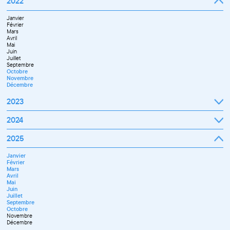
2022
Octobre
Novembre
Janvier
Décembre
Février
Mars
Avril
Mai
Juin
Juillet
Septembre
Octobre
Novembre
Décembre
2023
Janvier
2024
Février
Mars
Janvier
2025
Avril
Février
Mai
Mars
Juin
Janvier
Avril
Septembre
Février
Mai
Octobre
Mars
Juin
Novembre
Avril
Juillet
Décembre
Mai
Septembre
Juin
Novembre
Juillet
Décembre
Septembre
Octobre
Novembre
Décembre