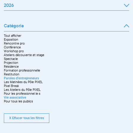
2026
Janvier
Février
Mars
Catégorie
Avril
Mai
Juin
Tout afficher
Septembre
Exposition
Octobre
Rencontre pro
Novembre
Conférence
Workshop pro
Ateliers découverte et stage
Spectacle
Projection
Résidence
Formation professionnelle
Restitution
Paroles d'entrepreneurs
Les Matinées du Pôle PIXEL
Pixel Break
Les Ateliers du Pôle PIXEL
Pour les professionnel·le·s
Vie associative
Pour tous les publics
X Effacer tous les filtres