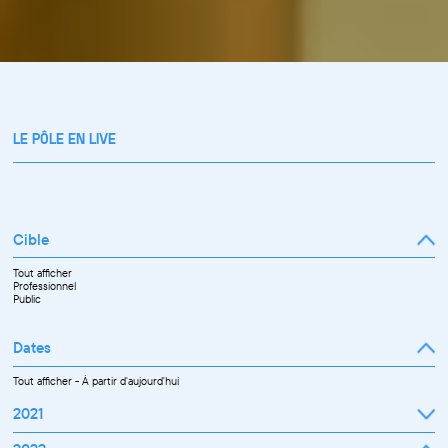
LE PÔLE EN LIVE
Cible
Tout afficher
Professionnel
Public
Dates
Tout afficher
-
À partir d'aujourd'hui
2021
Septembre