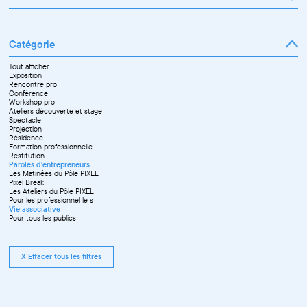
Janvier
Février
Mars
Catégorie
Avril
Mai
Juin
Tout afficher
Septembre
Exposition
Octobre
Rencontre pro
Novembre
Conférence
Workshop pro
Ateliers découverte et stage
Spectacle
Projection
Résidence
Formation professionnelle
Restitution
Paroles d'entrepreneurs
Les Matinées du Pôle PIXEL
Pixel Break
Les Ateliers du Pôle PIXEL
Pour les professionnel·le·s
Vie associative
Pour tous les publics
X Effacer tous les filtres