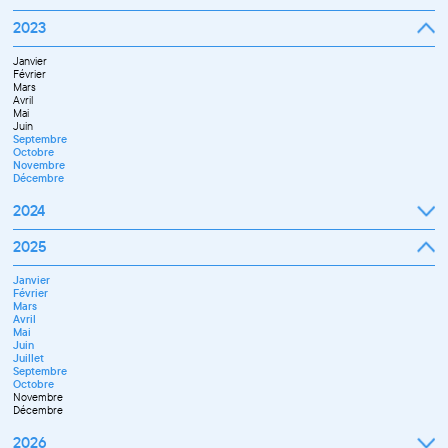
Octobre
Novembre
Janvier
2023
Décembre
Février
Mars
Janvier
Avril
Février
Mai
Mars
Juin
Avril
Juillet
Mai
Septembre
Juin
Octobre
Septembre
Novembre
Octobre
Décembre
Novembre
Décembre
2024
Janvier
2025
Février
Mars
Janvier
Avril
Février
Mai
Mars
Juin
Avril
Juillet
Mai
Septembre
Juin
Novembre
Juillet
Décembre
Septembre
Octobre
Novembre
Décembre
2026