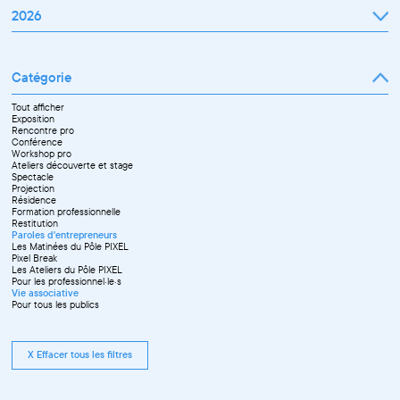
2026
Janvier
Février
Mars
Catégorie
Avril
Mai
Juin
Tout afficher
Septembre
Exposition
Octobre
Rencontre pro
Novembre
Conférence
Workshop pro
Ateliers découverte et stage
Spectacle
Projection
Résidence
Formation professionnelle
Restitution
Paroles d'entrepreneurs
Les Matinées du Pôle PIXEL
Pixel Break
Les Ateliers du Pôle PIXEL
Pour les professionnel·le·s
Vie associative
Pour tous les publics
X Effacer tous les filtres