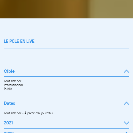
LE PÔLE EN LIVE
Cible
Tout afficher
Professionnel
Public
Dates
Tout afficher
-
À partir d'aujourd'hui
2021
Septembre