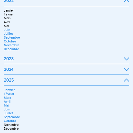
2022
Octobre
Novembre
Janvier
Décembre
Février
Mars
Avril
Mai
Juin
Juillet
Septembre
Octobre
Novembre
Décembre
2023
Janvier
2024
Février
Mars
Janvier
2025
Avril
Février
Mai
Mars
Juin
Janvier
Avril
Septembre
Février
Mai
Octobre
Mars
Juin
Novembre
Avril
Juillet
Décembre
Mai
Septembre
Juin
Novembre
Juillet
Décembre
Septembre
Octobre
Novembre
Décembre