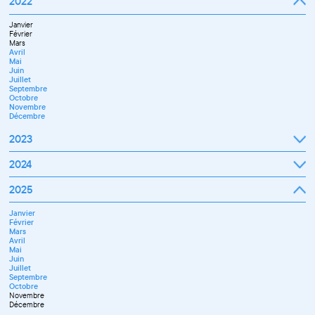
2022
Octobre
Novembre
Janvier
Décembre
Février
Mars
Avril
Mai
Juin
Juillet
Septembre
Octobre
Novembre
Décembre
2023
Janvier
2024
Février
Mars
Janvier
2025
Avril
Février
Mai
Mars
Juin
Janvier
Avril
Septembre
Février
Mai
Octobre
Mars
Juin
Novembre
Avril
Juillet
Décembre
Mai
Septembre
Juin
Novembre
Juillet
Décembre
Septembre
Octobre
Novembre
Décembre