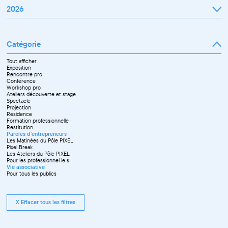
2026
Janvier
Février
Mars
Catégorie
Avril
Mai
Juin
Tout afficher
Septembre
Exposition
Octobre
Rencontre pro
Novembre
Conférence
Workshop pro
Ateliers découverte et stage
Spectacle
Projection
Résidence
Formation professionnelle
Restitution
Paroles d'entrepreneurs
Les Matinées du Pôle PIXEL
Pixel Break
Les Ateliers du Pôle PIXEL
Pour les professionnel·le·s
Vie associative
Pour tous les publics
X Effacer tous les filtres