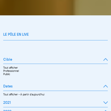
LE PÔLE EN LIVE
Cible
Tout afficher
Professionnel
Public
Dates
Tout afficher
-
À partir d'aujourd'hui
2021
Septembre