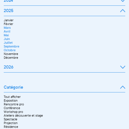
2024
Avril
Février
Mai
Mars
Juin
Janvier
2025
Avril
Juillet
Février
Mai
Septembre
Mars
Juin
Octobre
Janvier
Avril
Septembre
Novembre
Février
Mai
Octobre
Décembre
Mars
Juin
Novembre
Avril
Juillet
Décembre
Mai
Septembre
Juin
Novembre
Juillet
Décembre
Septembre
Octobre
Novembre
Décembre
2026
Janvier
Février
Mars
Catégorie
Avril
Mai
Juin
Tout afficher
Septembre
Exposition
Octobre
Rencontre pro
Novembre
Conférence
Workshop pro
Ateliers découverte et stage
Spectacle
Projection
Résidence