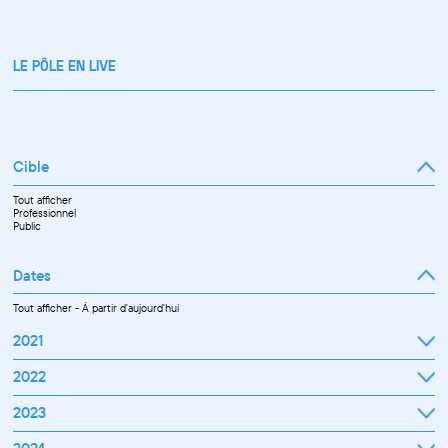
LE PÔLE EN LIVE
Cible
Tout afficher
Professionnel
Public
Dates
Tout afficher
-
À partir d'aujourd'hui
2021
Septembre
2022
Octobre
Novembre
Janvier
2023
Décembre
Février
Mars
Janvier