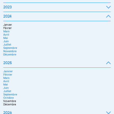
Octobre
Novembre
Janvier
2023
Décembre
Février
Mars
Janvier
2024
Avril
Février
Mai
Mars
Juin
Janvier
Avril
Juillet
Février
Mai
Septembre
Mars
Juin
Octobre
Avril
Septembre
Novembre
Mai
Octobre
Décembre
Juin
Novembre
Juillet
Décembre
Septembre
Novembre
Décembre
2025
Janvier
Février
Mars
Avril
Mai
Juin
Juillet
Septembre
Octobre
Novembre
Décembre
2026