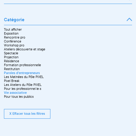
Janvier
Février
Mars
Catégorie
Avril
Mai
Juin
Tout afficher
Septembre
Exposition
Octobre
Rencontre pro
Novembre
Conférence
Workshop pro
Ateliers découverte et stage
Spectacle
Projection
Résidence
Formation professionnelle
Restitution
Paroles d'entrepreneurs
Les Matinées du Pôle PIXEL
Pixel Break
Les Ateliers du Pôle PIXEL
Pour les professionnel·le·s
Vie associative
Pour tous les publics
X Effacer tous les filtres