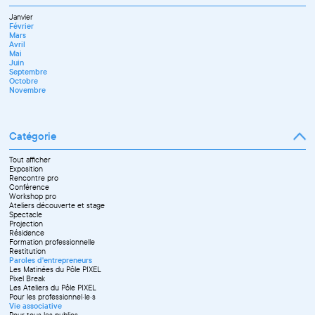
Février
Mai
Octobre
Décembre
Mars
Juin
Novembre
Janvier
Avril
Juillet
Décembre
Février
Mai
Septembre
Mars
Juin
Novembre
Avril
Juillet
Décembre
Mai
Septembre
Juin
Octobre
Septembre
Novembre
Octobre
Décembre
Novembre
Catégorie
Tout afficher
Exposition
Rencontre pro
Conférence
Workshop pro
Ateliers découverte et stage
Spectacle
Projection
Résidence
Formation professionnelle
Restitution
Paroles d'entrepreneurs
Les Matinées du Pôle PIXEL
Pixel Break
Les Ateliers du Pôle PIXEL
Pour les professionnel·le·s
Vie associative