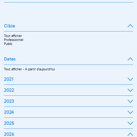
Cible
Tout afficher
Professionnel
Public
Dates
Tout afficher
-
À partir d'aujourd'hui
2021
Septembre
2022
Octobre
Novembre
Janvier
2023
Décembre
Février
Mars
Janvier
2024
Avril
Février
Mai
Mars
Juin
Janvier
2025
Avril
Juillet
Février
Mai
Septembre
Mars
Juin
Octobre
Janvier
2026
Avril
Septembre
Novembre