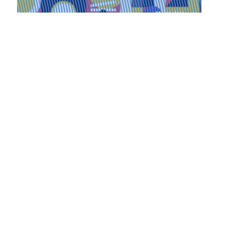
Les Matinées du Pôle PIXEL
06.01.2026
Matinée de janvier – Azelar
Lire la suite
Inscription gratuite