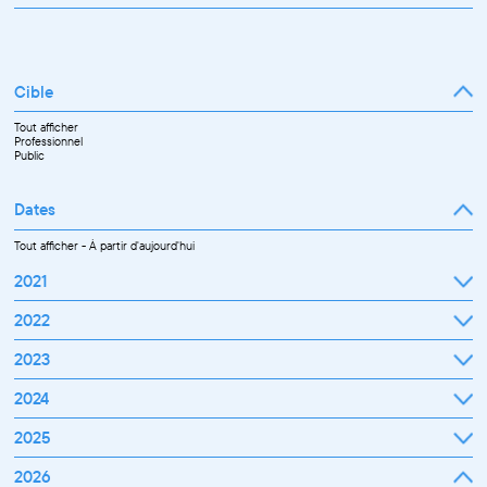
Cible
Tout afficher
Professionnel
Public
Dates
Tout afficher
-
À partir d'aujourd'hui
2021
Septembre
2022
Octobre
Novembre
Janvier
2023
Décembre
Février
Mars
Janvier
2024
Avril
Février
Mai
Mars
Juin
Janvier
2025
Avril
Juillet
Février
Mai
Septembre
Mars
Juin
Octobre
Janvier
2026
Avril
Septembre
Novembre