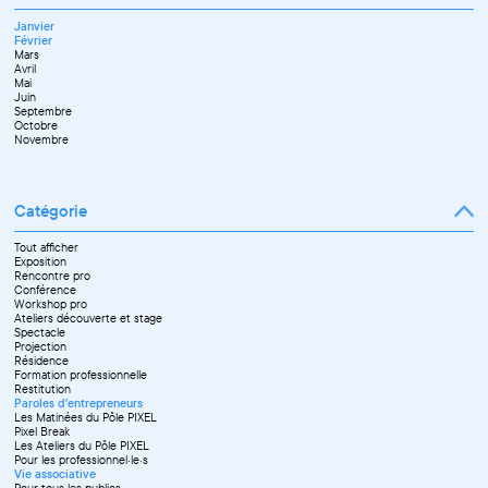
Février
Mai
Octobre
Décembre
Mars
Juin
Novembre
Janvier
Avril
Juillet
Décembre
Février
Mai
Septembre
Mars
Juin
Novembre
Avril
Juillet
Décembre
Mai
Septembre
Juin
Octobre
Septembre
Novembre
Octobre
Décembre
Novembre
Catégorie
Tout afficher
Exposition
Rencontre pro
Conférence
Workshop pro
Ateliers découverte et stage
Spectacle
Projection
Résidence
Formation professionnelle
Restitution
Paroles d'entrepreneurs
Les Matinées du Pôle PIXEL
Pixel Break
Les Ateliers du Pôle PIXEL
Pour les professionnel·le·s
Vie associative