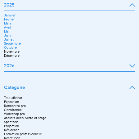
Mars
Juin
Janvier
2025
Avril
Juillet
Février
Mai
Septembre
Mars
Juin
Octobre
Janvier
Avril
Septembre
Novembre
Février
Mai
Octobre
Décembre
Mars
Juin
Novembre
Avril
Juillet
Décembre
Mai
Septembre
Juin
Novembre
Juillet
Décembre
Septembre
Octobre
Novembre
Décembre
2026
Janvier
Février
Mars
Catégorie
Avril
Mai
Juin
Tout afficher
Septembre
Exposition
Octobre
Rencontre pro
Novembre
Conférence
Workshop pro
Ateliers découverte et stage
Spectacle
Projection
Résidence
Formation professionnelle
Restitution