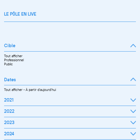
LE PÔLE EN LIVE
Cible
Tout afficher
Professionnel
Public
Dates
Tout afficher
-
À partir d'aujourd'hui
2021
Septembre
2022
Octobre
Novembre
Janvier
2023
Décembre
Février
Mars
Janvier
2024
Avril
Février
Mai