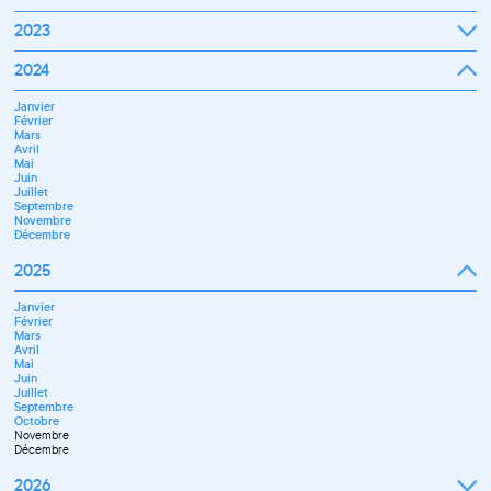
Octobre
Novembre
Janvier
2023
Décembre
Février
Mars
Janvier
2024
Avril
Février
Mai
Mars
Juin
Janvier
Avril
Juillet
Février
Mai
Septembre
Mars
Juin
Octobre
Avril
Septembre
Novembre
Mai
Octobre
Décembre
Juin
Novembre
Juillet
Décembre
Septembre
Novembre
Décembre
2025
Janvier
Février
Mars
Avril
Mai
Juin
Juillet
Septembre
Octobre
Novembre
Décembre
2026