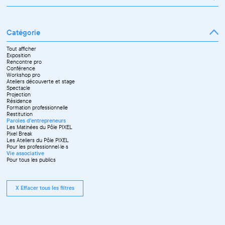
Janvier
Février
Mars
Catégorie
Avril
Mai
Juin
Tout afficher
Septembre
Exposition
Octobre
Rencontre pro
Novembre
Conférence
Workshop pro
Ateliers découverte et stage
Spectacle
Projection
Résidence
Formation professionnelle
Restitution
Paroles d'entrepreneurs
Les Matinées du Pôle PIXEL
Pixel Break
Les Ateliers du Pôle PIXEL
Pour les professionnel·le·s
Vie associative
Pour tous les publics
X Effacer tous les filtres