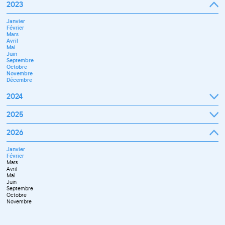
Janvier
2023
Décembre
Février
Mars
Janvier
Avril
Février
Mai
Mars
Juin
Avril
Juillet
Mai
Septembre
Juin
Octobre
Septembre
Novembre
Octobre
Décembre
Novembre
Décembre
2024
Janvier
2025
Février
Mars
Janvier
2026
Avril
Février
Mai
Mars
Juin
Janvier
Avril
Juillet
Février
Mai
Septembre
Mars
Juin
Novembre
Avril
Juillet
Décembre
Mai
Septembre
Juin
Octobre
Septembre
Novembre
Octobre
Décembre
Novembre