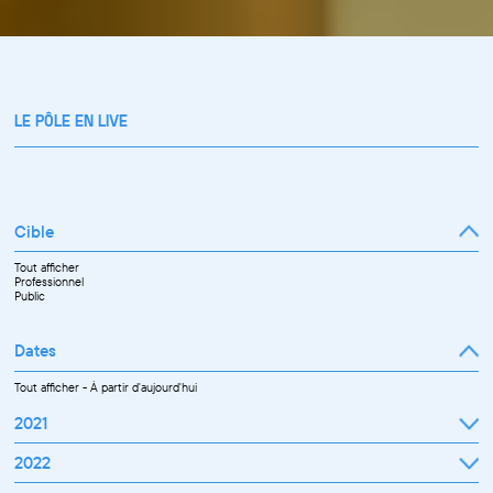
LE PÔLE EN LIVE
Cible
Tout afficher
Professionnel
Public
Dates
Tout afficher
-
À partir d'aujourd'hui
2021
Septembre
2022
Octobre
Novembre