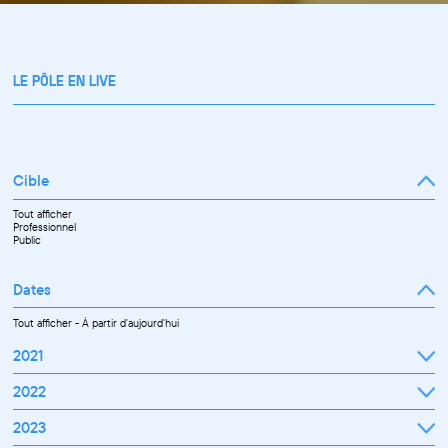
LE PÔLE EN LIVE
Cible
Tout afficher
Professionnel
Public
Dates
Tout afficher
-
À partir d'aujourd'hui
2021
Septembre
2022
Octobre
Novembre
Janvier
2023
Décembre
Février