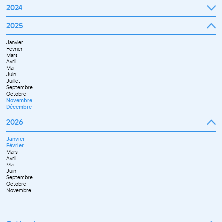
Mars
Janvier
2024
Avril
Février
Mai
Mars
Juin
Janvier
2025
Avril
Juillet
Février
Mai
Septembre
Mars
Juin
Octobre
Janvier
Avril
Septembre
Novembre
Février
Mai
Octobre
Décembre
Mars
Juin
Novembre
Avril
Juillet
Décembre
Mai
Septembre
Juin
Novembre
Juillet
Décembre
Septembre
Octobre
Novembre
Décembre
2026
Janvier
Février
Mars
Avril
Mai
Juin
Septembre
Octobre
Novembre