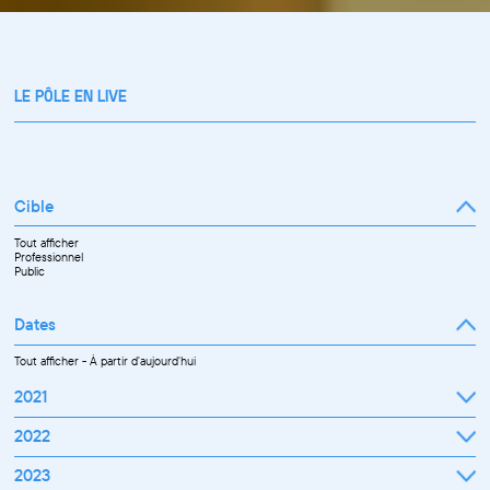
LE PÔLE EN LIVE
Cible
Tout afficher
Professionnel
Public
Dates
Tout afficher
-
À partir d'aujourd'hui
2021
Septembre
2022
Octobre
Novembre
Janvier
2023
Décembre
Février