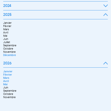
Mars
Janvier
2024
Avril
Février
Mai
Mars
Juin
Janvier
2025
Avril
Juillet
Février
Mai
Septembre
Mars
Juin
Octobre
Janvier
Avril
Septembre
Novembre
Février
Mai
Octobre
Décembre
Mars
Juin
Novembre
Avril
Juillet
Décembre
Mai
Septembre
Juin
Novembre
Juillet
Décembre
Septembre
Octobre
Novembre
Décembre
2026
Janvier
Février
Mars
Avril
Mai
Juin
Septembre
Octobre
Novembre