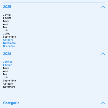
Février
Mai
Mars
Juin
Janvier
2025
Avril
Juillet
Février
Mai
Septembre
Mars
Juin
Octobre
Janvier
Avril
Septembre
Novembre
Février
Mai
Octobre
Décembre
Mars
Juin
Novembre
Avril
Juillet
Décembre
Mai
Septembre
Juin
Novembre
Juillet
Décembre
Septembre
Octobre
Novembre
Décembre
2026
Janvier
Février
Mars
Avril
Mai
Juin
Septembre
Octobre
Novembre
Catégorie