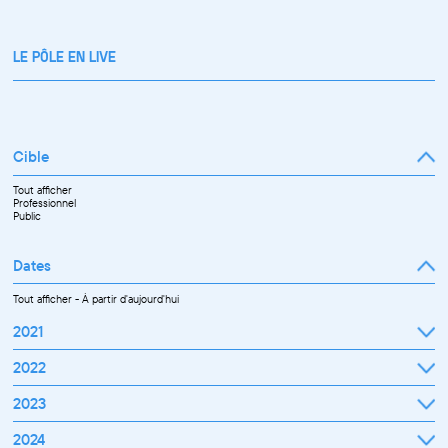
LE PÔLE EN LIVE
Cible
Tout afficher
Professionnel
Public
Dates
Tout afficher
-
À partir d'aujourd'hui
2021
Septembre
2022
Octobre
Novembre
Janvier
2023
Décembre
Février
Mars
Janvier
2024
Avril