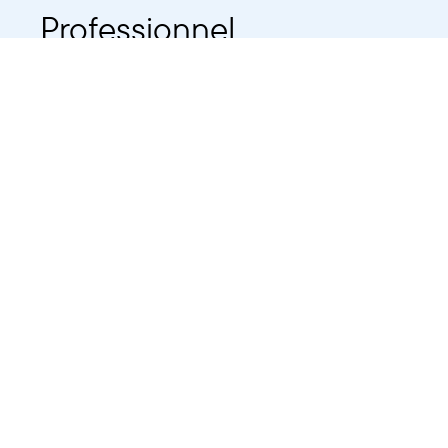
Professionnel
Public
Dates
Tout afficher
-
À partir d'auj
2021