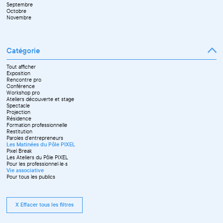
Septembre
Novembre
Octobre
Décembre
Novembre
Catégorie
Tout afficher
Exposition
Rencontre pro
Conférence
Workshop pro
Ateliers découverte et stage
Spectacle
Projection
Résidence
Formation professionnelle
Restitution
Paroles d'entrepreneurs
Les Matinées du Pôle PIXEL
Pixel Break
Les Ateliers du Pôle PIXEL
Pour les professionnel·le·s
Vie associative
Pour tous les publics
X Effacer tous les filtres