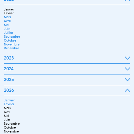
Octobre
Novembre
Janvier
Décembre
Février
Mars
Avril
Mai
Juin
Juillet
Septembre
Octobre
Novembre
Décembre
2023
Janvier
2024
Février
Mars
Janvier
2025
Avril
Février
Mai
Mars
Juin
Janvier
2026
Avril
Septembre
Février
Mai
Octobre
Mars
Juin
Novembre
Janvier
Avril
Juillet
Décembre
Février
Mai
Septembre
Mars
Juin
Novembre
Avril
Juillet
Décembre
Mai
Septembre
Juin
Octobre
Septembre
Novembre
Octobre
Décembre
Novembre