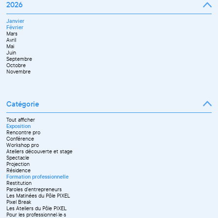
2026
Janvier
Février
Mars
Avril
Mai
Juin
Septembre
Octobre
Novembre
Catégorie
Tout afficher
Exposition
Rencontre pro
Conférence
Workshop pro
Ateliers découverte et stage
Spectacle
Projection
Résidence
Formation professionnelle
Restitution
Paroles d'entrepreneurs
Les Matinées du Pôle PIXEL
Pixel Break
Les Ateliers du Pôle PIXEL
Pour les professionnel·le·s