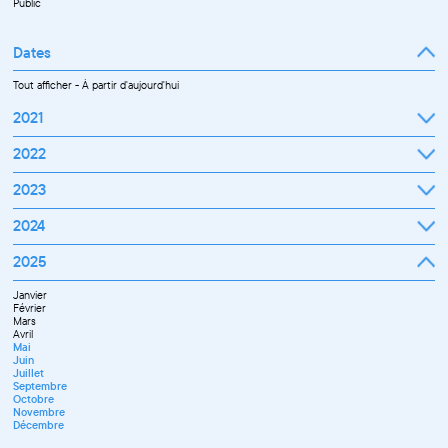
Public
Dates
Tout afficher
-
À partir d'aujourd'hui
2021
Septembre
2022
Octobre
Novembre
Janvier
2023
Décembre
Février
Mars
Janvier
2024
Avril
Février
Mai
Mars
Juin
Janvier
2025
Avril
Juillet
Février
Mai
Septembre
Mars
Juin
Octobre
Janvier
Avril
Septembre
Novembre
Février
Mai
Octobre
Décembre
Mars
Juin
Novembre
Avril
Juillet
Décembre
Mai
Septembre
Juin
Novembre
Juillet
Décembre
Septembre
Octobre
Novembre
Décembre