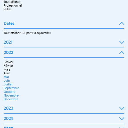
Tout afficher
Professionnel
Public
Dates
Tout afficher
-
À partir d'aujourd'hui
2021
Septembre
2022
Octobre
Novembre
Janvier
Décembre
Février
Mars
Avril
Mai
Juin
Juillet
Septembre
Octobre
Novembre
Décembre
2023
Janvier
2024
Février
Mars