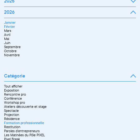
Janvier
2025
Avril
Février
Mai
Mars
Juin
Janvier
2026
Avril
Septembre
Février
Mai
Octobre
Mars
Juin
Novembre
Janvier
Avril
Juillet
Décembre
Février
Mai
Septembre
Mars
Juin
Novembre
Avril
Juillet
Décembre
Mai
Septembre
Juin
Octobre
Septembre
Novembre
Octobre
Décembre
Novembre
Catégorie
Tout afficher
Exposition
Rencontre pro
Conférence
Workshop pro
Ateliers découverte et stage
Spectacle
Projection
Résidence
Formation professionnelle
Restitution
Paroles d'entrepreneurs
Les Matinées du Pôle PIXEL
Pixel Break