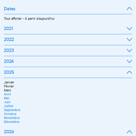
Dates
Tout afficher
-
À partir d'aujourd'hui
2021
Septembre
2022
Octobre
Novembre
Janvier
2023
Décembre
Février
Mars
Janvier
2024
Avril
Février
Mai
Mars
Juin
Janvier
2025
Avril
Juillet
Février
Mai
Septembre
Mars
Juin
Octobre
Janvier
Avril
Septembre
Novembre
Février
Mai
Octobre
Décembre
Mars
Juin
Novembre
Avril
Juillet
Décembre
Mai
Septembre
Juin
Novembre
Juillet
Décembre
Septembre
Octobre
Novembre
Décembre
2026