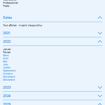
Professionnel
Public
Dates
Tout afficher
-
À partir d'aujourd'hui
2021
Septembre
2022
Octobre
Novembre
Janvier
Décembre
Février
Mars
Avril
Mai
Juin
Juillet
Septembre
Octobre
Novembre
Décembre
2023
Janvier
2024
Février
Mars
Janvier
2025
Avril