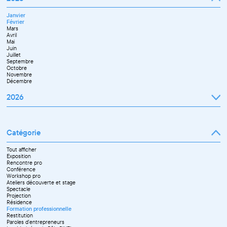
Février
Mai
Mars
Juin
Janvier
Avril
Septembre
Février
Mai
Octobre
Mars
Juin
Novembre
Avril
Juillet
Décembre
Mai
Septembre
Juin
Novembre
Juillet
Décembre
Septembre
Octobre
Novembre
Décembre
2026
Janvier
Février
Mars
Catégorie
Avril
Mai
Juin
Tout afficher
Septembre
Exposition
Octobre
Rencontre pro
Novembre
Conférence
Workshop pro
Ateliers découverte et stage
Spectacle
Projection
Résidence
Formation professionnelle
Restitution
Paroles d'entrepreneurs