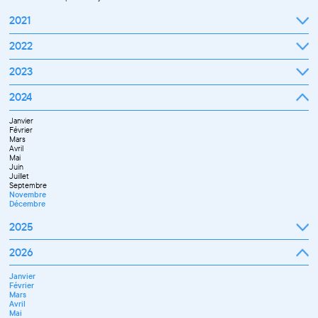
2021
Septembre
2022
Octobre
Novembre
Janvier
2023
Décembre
Février
Mars
Janvier
2024
Avril
Février
Mai
Mars
Juin
Janvier
Avril
Juillet
Février
Mai
Septembre
Mars
Juin
Octobre
Avril
Septembre
Novembre
Mai
Octobre
Décembre
Juin
Novembre
Juillet
Décembre
Septembre
Novembre
Décembre
2025
Janvier
2026
Février
Mars
Janvier
Avril
Février
Mai
Mars
Juin
Avril
Juillet
Mai
Septembre