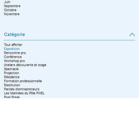
Juin
Octobre
Septembre
Novembre
Octobre
Décembre
Novembre
Catégorie
Tout afficher
Exposition
Rencontre pro
Conférence
Workshop pro
Ateliers découverte et stage
Spectacle
Projection
Résidence
Formation professionnelle
Restitution
Paroles d'entrepreneurs
Les Matinées du Pôle PIXEL
Pixel Break
Les Ateliers du Pôle PIXEL
Pour les professionnel·le·s
Vie associative
Pour tous les publics
X Effacer tous les filtres