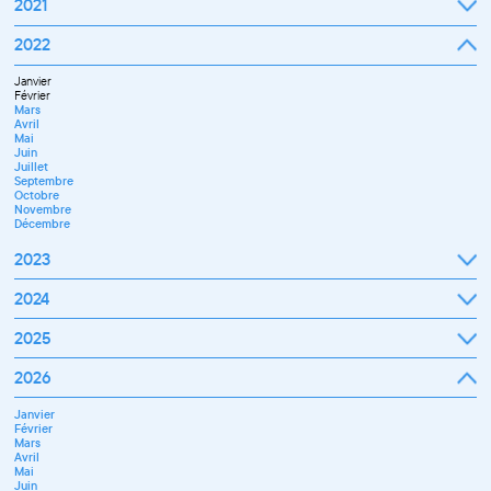
2021
Septembre
2022
Octobre
Novembre
Janvier
Décembre
Février
Mars
Avril
Mai
Juin
Juillet
Septembre
Octobre
Novembre
Décembre
2023
Janvier
2024
Février
Mars
Janvier
2025
Avril
Février
Mai
Mars
Juin
Janvier
2026
Avril
Septembre
Février
Mai
Octobre
Mars
Juin
Novembre
Janvier
Avril
Juillet
Décembre
Février
Mai
Septembre
Mars
Juin
Novembre
Avril
Juillet
Décembre
Mai
Septembre
Juin
Octobre