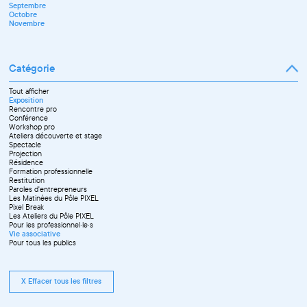
Septembre
Novembre
Octobre
Décembre
Novembre
Catégorie
Tout afficher
Exposition
Rencontre pro
Conférence
Workshop pro
Ateliers découverte et stage
Spectacle
Projection
Résidence
Formation professionnelle
Restitution
Paroles d'entrepreneurs
Les Matinées du Pôle PIXEL
Pixel Break
Les Ateliers du Pôle PIXEL
Pour les professionnel·le·s
Vie associative
Pour tous les publics
X Effacer tous les filtres