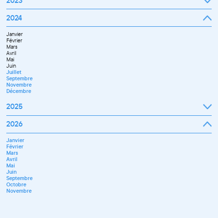
2023
Décembre
Février
Mars
Janvier
2024
Avril
Février
Mai
Mars
Juin
Janvier
Avril
Juillet
Février
Mai
Septembre
Mars
Juin
Octobre
Avril
Septembre
Novembre
Mai
Octobre
Décembre
Juin
Novembre
Juillet
Décembre
Septembre
Novembre
Décembre
2025
Janvier
2026
Février
Mars
Janvier
Avril
Février
Mai
Mars
Juin
Avril
Juillet
Mai
Septembre
Juin
Octobre
Septembre
Novembre
Octobre
Décembre
Novembre