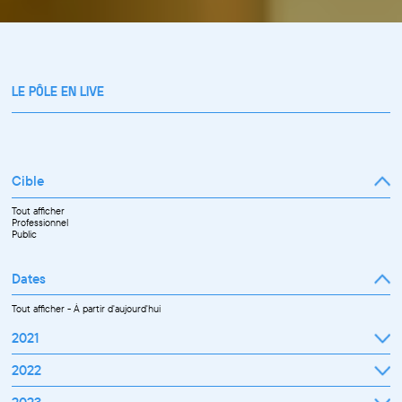
LE PÔLE EN LIVE
Cible
Tout afficher
Professionnel
Public
Dates
Tout afficher
-
À partir d'aujourd'hui
2021
Septembre
2022
Octobre
Novembre
Janvier