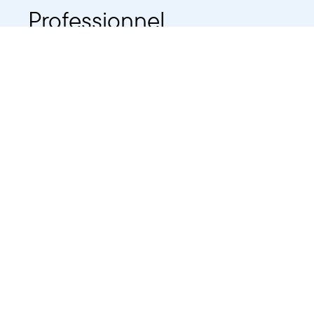
Professionnel
Public
Dates
Tout afficher
-
À partir d'auj
2021