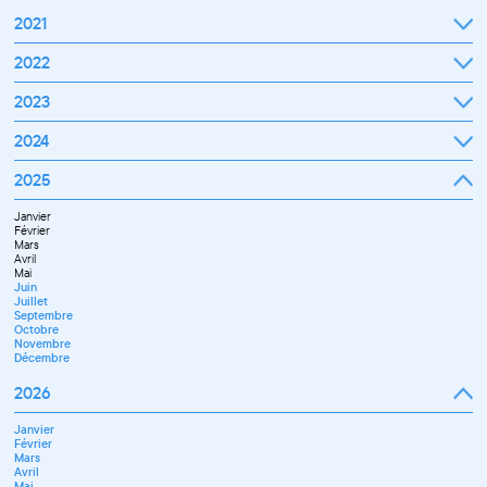
2021
Septembre
2022
Octobre
Novembre
Janvier
2023
Décembre
Février
Mars
Janvier
2024
Avril
Février
Mai
Mars
Juin
Janvier
2025
Avril
Juillet
Février
Mai
Septembre
Mars
Juin
Octobre
Janvier
Avril
Septembre
Novembre
Février
Mai
Octobre
Décembre
Mars
Juin
Novembre
Avril
Juillet
Décembre
Mai
Septembre
Juin
Novembre
Juillet
Décembre
Septembre
Octobre
Novembre
Décembre
2026
Janvier
Février
Mars
Avril
Mai