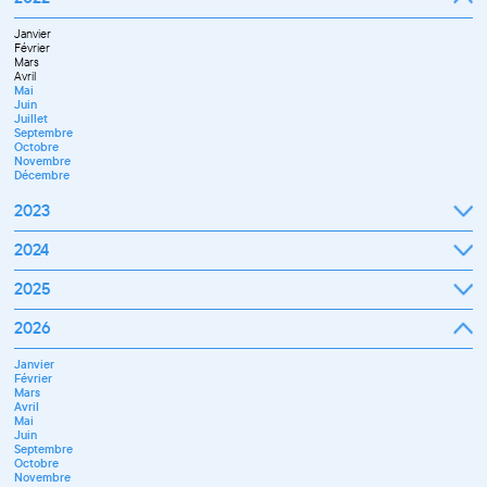
Octobre
Novembre
Janvier
Décembre
Février
Mars
Avril
Mai
Juin
Juillet
Septembre
Octobre
Novembre
Décembre
2023
Janvier
2024
Février
Mars
Janvier
2025
Avril
Février
Mai
Mars
Juin
Janvier
2026
Avril
Septembre
Février
Mai
Octobre
Mars
Juin
Novembre
Janvier
Avril
Juillet
Décembre
Février
Mai
Septembre
Mars
Juin
Novembre
Avril
Juillet
Décembre
Mai
Septembre
Juin
Octobre
Septembre
Novembre
Octobre
Décembre
Novembre