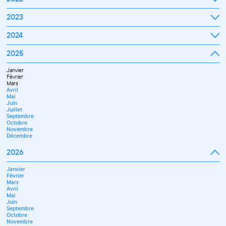
Octobre
Novembre
Janvier
2023
Décembre
Février
Mars
Janvier
2024
Avril
Février
Mai
Mars
Juin
Janvier
2025
Avril
Juillet
Février
Mai
Septembre
Mars
Juin
Octobre
Janvier
Avril
Septembre
Novembre
Février
Mai
Octobre
Décembre
Mars
Juin
Novembre
Avril
Juillet
Décembre
Mai
Septembre
Juin
Novembre
Juillet
Décembre
Septembre
Octobre
Novembre
Décembre
2026
Janvier
Février
Mars
Avril
Mai
Juin
Septembre
Octobre
Novembre