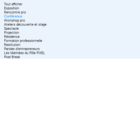
Tout afficher
Exposition
Rencontre pro
Conférence
Workshop pro
Ateliers découverte et stage
Spectacle
Projection
Résidence
Formation professionnelle
Restitution
Paroles d'entrepreneurs
Les Matinées du Pôle PIXEL
Pixel Break
Les Ateliers du Pôle PIXEL
Pour les professionnel·le·s
Vie associative
Pour tous les publics
X Effacer tous les filtres