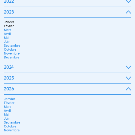
Septembre
2022
Octobre
Novembre
Janvier
2023
Décembre
Février
Mars
Janvier
Avril
Février
Mai
Mars
Juin
Avril
Juillet
Mai
Septembre
Juin
Octobre
Septembre
Novembre
Octobre
Décembre
Novembre
Décembre
2024
Janvier
2025
Février
Mars
Janvier
2026
Avril
Février
Mai
Mars
Juin
Janvier
Avril
Juillet
Février
Mai
Septembre
Mars
Juin
Novembre
Avril
Juillet
Décembre
Mai
Septembre
Juin
Octobre
Septembre
Novembre
Octobre
Décembre
Novembre