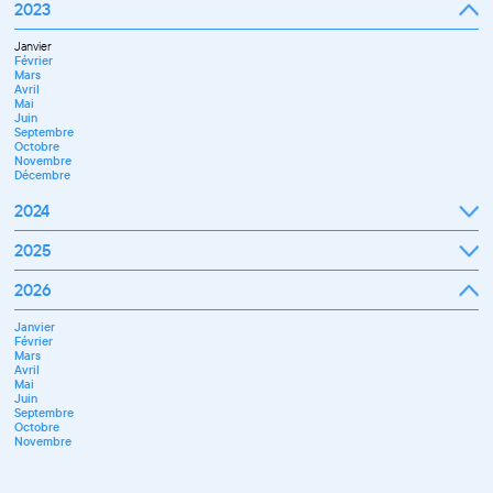
Janvier
2023
Décembre
Février
Mars
Janvier
Avril
Février
Mai
Mars
Juin
Avril
Juillet
Mai
Septembre
Juin
Octobre
Septembre
Novembre
Octobre
Décembre
Novembre
Décembre
2024
Janvier
2025
Février
Mars
Janvier
2026
Avril
Février
Mai
Mars
Juin
Janvier
Avril
Juillet
Février
Mai
Septembre
Mars
Juin
Novembre
Avril
Juillet
Décembre
Mai
Septembre
Juin
Octobre
Septembre
Novembre
Octobre
Décembre
Novembre