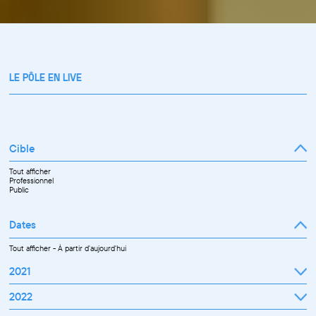
LE PÔLE EN LIVE
Cible
Tout afficher
Professionnel
Public
Dates
Tout afficher
-
À partir d'aujourd'hui
2021
Septembre
2022
Octobre
Novembre