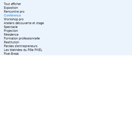
Tout afficher
Exposition
Rencontre pro
Conférence
Workshop pro
Ateliers découverte et stage
Spectacle
Projection
Résidence
Formation professionnelle
Restitution
Paroles d'entrepreneurs
Les Matinées du Pôle PIXEL
Pixel Break
Les Ateliers du Pôle PIXEL
Pour les professionnel·le·s
Vie associative
Pour tous les publics
X Effacer tous les filtres