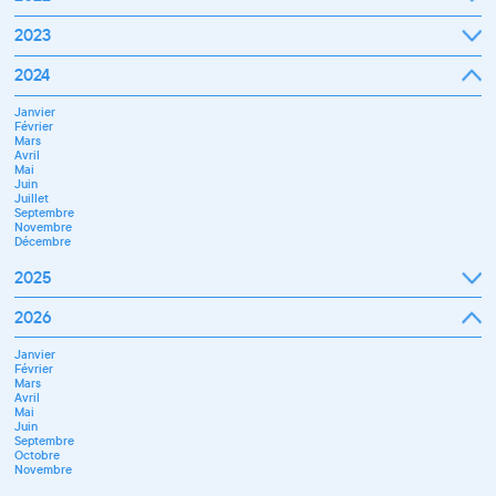
Octobre
Novembre
Janvier
2023
Décembre
Février
Mars
Janvier
2024
Avril
Février
Mai
Mars
Juin
Janvier
Avril
Juillet
Février
Mai
Septembre
Mars
Juin
Octobre
Avril
Septembre
Novembre
Mai
Octobre
Décembre
Juin
Novembre
Juillet
Décembre
Septembre
Novembre
Décembre
2025
Janvier
2026
Février
Mars
Janvier
Avril
Février
Mai
Mars
Juin
Avril
Juillet
Mai
Septembre
Juin
Octobre
Septembre
Novembre
Octobre
Décembre
Novembre