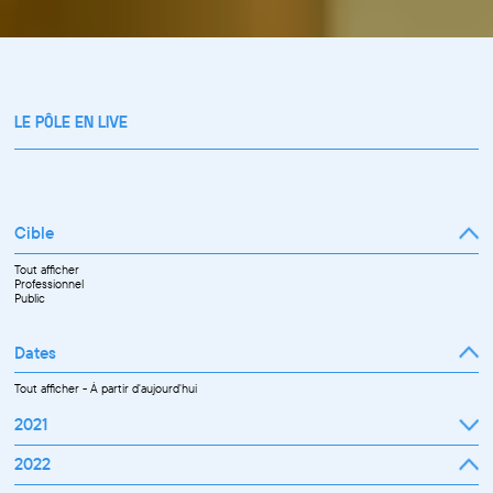
LE PÔLE EN LIVE
Cible
Tout afficher
Professionnel
Public
Dates
Tout afficher
-
À partir d'aujourd'hui
2021
Septembre
2022
Octobre
Novembre