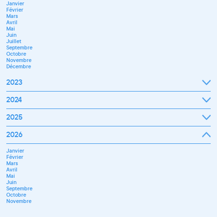
Janvier
Décembre
Février
Mars
Avril
Mai
Juin
Juillet
Septembre
Octobre
Novembre
Décembre
2023
Janvier
2024
Février
Mars
Janvier
2025
Avril
Février
Mai
Mars
Juin
Janvier
2026
Avril
Septembre
Février
Mai
Octobre
Mars
Juin
Novembre
Janvier
Avril
Juillet
Décembre
Février
Mai
Septembre
Mars
Juin
Novembre
Avril
Juillet
Décembre
Mai
Septembre
Juin
Octobre
Septembre
Novembre
Octobre
Décembre
Novembre