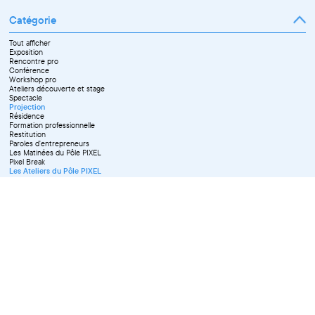
Catégorie
Tout afficher
Exposition
Rencontre pro
Conférence
Workshop pro
Ateliers découverte et stage
Spectacle
Projection
Résidence
Formation professionnelle
Restitution
Paroles d'entrepreneurs
Les Matinées du Pôle PIXEL
Pixel Break
Les Ateliers du Pôle PIXEL
Pour les professionnel·le·s
Vie associative
Pour tous les publics
X Effacer tous les filtres