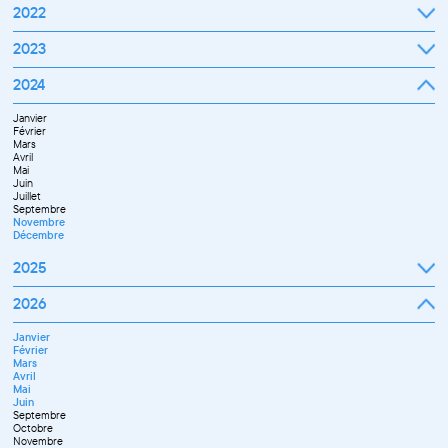
Septembre
2022
Octobre
Novembre
Janvier
2023
Décembre
Février
Mars
Janvier
2024
Avril
Février
Mai
Mars
Juin
Janvier
Avril
Juillet
Février
Mai
Septembre
Mars
Juin
Octobre
Avril
Septembre
Novembre
Mai
Octobre
Décembre
Juin
Novembre
Juillet
Décembre
Septembre
Novembre
Décembre
2025
Janvier
2026
Février
Mars
Janvier
Avril
Février
Mai
Mars
Juin
Avril
Juillet
Mai
Septembre
Juin
Octobre
Septembre
Novembre
Octobre
Décembre
Novembre