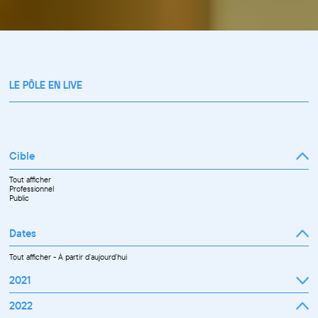
LE PÔLE EN LIVE
Cible
Tout afficher
Professionnel
Public
Dates
Tout afficher
-
À partir d'aujourd'hui
2021
Septembre
2022
Octobre