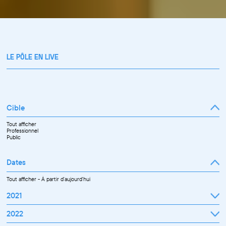
LE PÔLE EN LIVE
Cible
Tout afficher
Professionnel
Public
Dates
Tout afficher
-
À partir d'aujourd'hui
2021
Septembre
2022
Octobre
Novembre