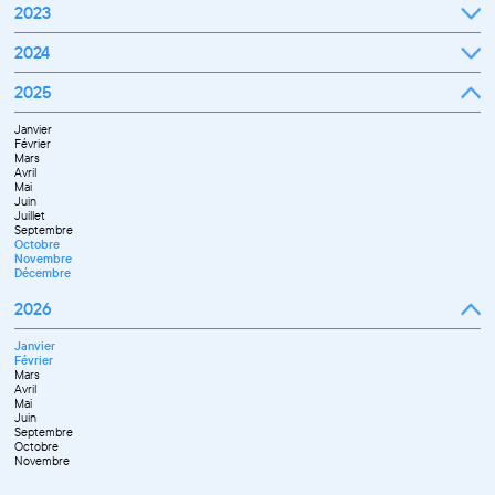
Janvier
2023
Décembre
Février
Mars
Janvier
2024
Avril
Février
Mai
Mars
Juin
Janvier
2025
Avril
Juillet
Février
Mai
Septembre
Mars
Juin
Octobre
Janvier
Avril
Septembre
Novembre
Février
Mai
Octobre
Décembre
Mars
Juin
Novembre
Avril
Juillet
Décembre
Mai
Septembre
Juin
Novembre
Juillet
Décembre
Septembre
Octobre
Novembre
Décembre
2026
Janvier
Février
Mars
Avril
Mai
Juin
Septembre
Octobre
Novembre