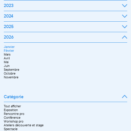
Janvier
2023
Février
Mars
Janvier
2024
Avril
Février
Mai
Mars
Juin
Janvier
2025
Avril
Juillet
Février
Mai
Septembre
Mars
Juin
Octobre
Janvier
2026
Avril
Septembre
Novembre
Février
Mai
Octobre
Décembre
Mars
Juin
Novembre
Janvier
Avril
Juillet
Décembre
Février
Mai
Septembre
Mars
Juin
Novembre
Avril
Juillet
Décembre
Mai
Septembre
Juin
Octobre
Septembre
Novembre
Octobre
Décembre
Novembre
Catégorie
Tout afficher
Exposition
Rencontre pro
Conférence
Workshop pro
Ateliers découverte et stage
Spectacle