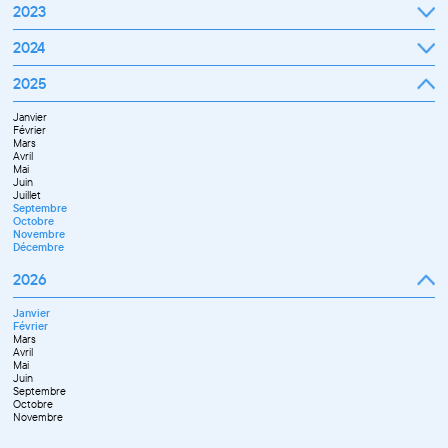
Janvier
2023
Décembre
Février
Mars
Janvier
2024
Avril
Février
Mai
Mars
Juin
Janvier
2025
Avril
Juillet
Février
Mai
Septembre
Mars
Juin
Octobre
Janvier
Avril
Septembre
Novembre
Février
Mai
Octobre
Décembre
Mars
Juin
Novembre
Avril
Juillet
Décembre
Mai
Septembre
Juin
Novembre
Juillet
Décembre
Septembre
Octobre
Novembre
Décembre
2026
Janvier
Février
Mars
Avril
Mai
Juin
Septembre
Octobre
Novembre