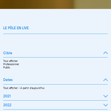
LE PÔLE EN LIVE
Cible
Tout afficher
Professionnel
Public
Dates
Tout afficher
-
À partir d'aujourd'hui
2021
Septembre
2022
Octobre
Novembre