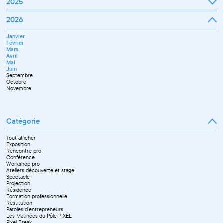
Janvier
2025
Avril
Juillet
Février
Mai
Septembre
Mars
Juin
Octobre
Janvier
2026
Avril
Septembre
Novembre
Février
Mai
Octobre
Décembre
Mars
Juin
Novembre
Janvier
Avril
Juillet
Décembre
Février
Mai
Septembre
Mars
Juin
Novembre
Avril
Juillet
Décembre
Mai
Septembre
Juin
Octobre
Septembre
Novembre
Octobre
Décembre
Novembre
Catégorie
Tout afficher
Exposition
Rencontre pro
Conférence
Workshop pro
Ateliers découverte et stage
Spectacle
Projection
Résidence
Formation professionnelle
Restitution
Paroles d'entrepreneurs
Les Matinées du Pôle PIXEL
Pixel Break