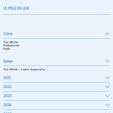
LE PÔLE EN LIVE
Cible
Tout afficher
Professionnel
Public
Dates
Tout afficher
-
À partir d'aujourd'hui
2021
Septembre
2022
Octobre
Novembre
Janvier
2023
Décembre
Février
Mars
Janvier
2024
Avril
Février
Mai
Mars
Juin